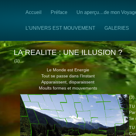
Accueil
Préface
Un aperçu…de mon Voyag
L’UNIVERS EST MOUVEMENT
GALERIES
LA REALITE : UNE ILLUSION ?
(1)...
Le Monde est Energie
Tout se passe dans l’Instant
Apparaissent, disparaissent
Moults formes et mouvements
(3).
TU 
Par
Se 
TU
Con