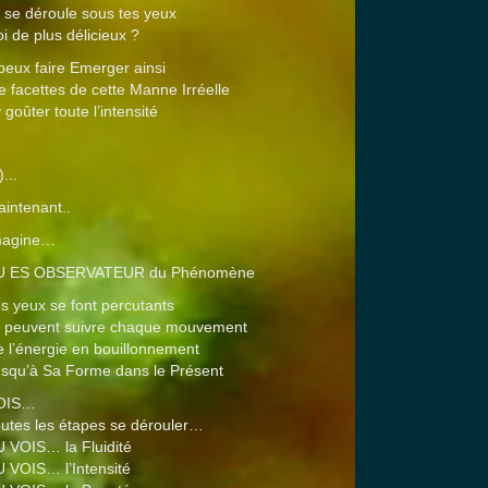
e se déroule sous tes yeux
i de plus délicieux ?
peux faire Emerger ainsi
le facettes de cette Manne Irréelle
y goûter toute l’intensité
)...
intenant..
magine…
U ES OBSERVATEUR du Phénomène
s yeux se font percutants
s peuvent suivre chaque mouvement
 l’énergie en bouillonnement
squ’à Sa Forme dans le Présent
OIS…
utes les étapes se dérouler…
 VOIS… la Fluidité
 VOIS… l’Intensité