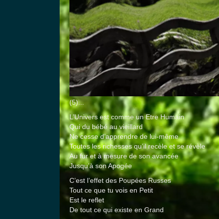
(5)...
L’Univers est comme un Etre Humain
Qui du bébé au vieillard
Ne cesse d’apprendre de lui-même
Toutes les richesses qu’il recèle et se révèle
Au fur et à mesure de son avancée
Jusqu’à son Apogée
C’est l’effet des Poupées Russes
Tout ce que tu vois en Petit
Est le reflet
De tout ce qui existe en Grand