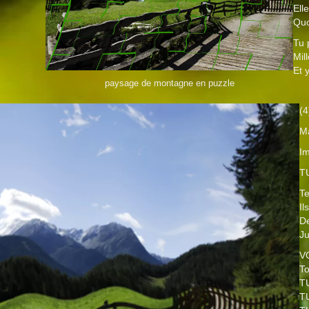
Ell
Quo
Tu 
Mil
Et 
paysage de montagne en puzzle
(4
Ma
I
T
Te
Il
De
Ju
V
To
TU
TU