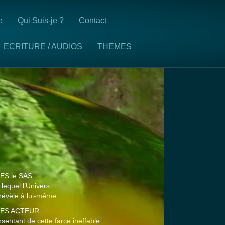
e
Qui Suis-je ?
Contact
ECRITURE / AUDIOS
THEMES
...
ES le SAS
 lequel l’Univers
révèle à lui-même
 ES ACTEUR
sentant de cette farce ineffable