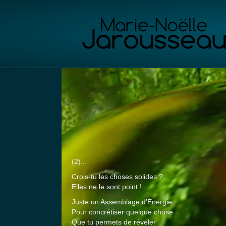
Panneau de gestion des cookies
(2)...
Crois-tu les choses solides ?
Elles ne le sont point !
Juste un Assemblage d’Energie
Pour concrétiser quelque chose
Que tu permets de révéler