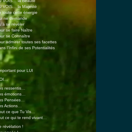
U VOIS… la Beauté
U VOIS… la Majesté
 toute cette énergie
ui ne demande
’à se révéler
ur se faire Naître
ur se Connaître
ur admirer toutes ses facettes
ns l’Infini de ses Potentialités
mportant pour LUI
TOI…
es ressentis…
es émotions…
es Pensées…
es Actions…
out ce que Tu Vis…
ut ce qui te rend vivant…
e révélation !