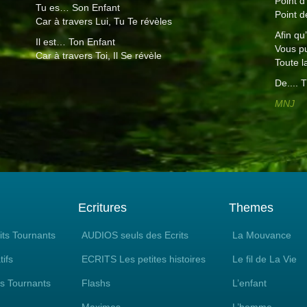
Point d
Tu es… Son Enfant
Point d
Car à travers Lui, Tu Te révèles
Afin q
Il est… Ton Enfant
Vous pu
Car à travers Toi, Il Se révèle
Toute l
De....
MNJ
Ecritures
Themes
its Tournants
AUDIOS seuls des Ecrits
La Mouvance
tifs
ECRITS Les petites histoires
Le fil de La Vie
ts Tournants
Flashs
L’enfant