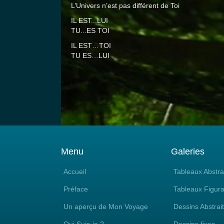
L’Univers n’est pas différent de Toi
IL EST...LUI
TU...ES TOI
IL EST…TOI
TU ES…LUI
Menu
Galeries
Accueil
Tableaux Abstra
Préface
Tableaux Figura
Un aperçu de Mon Voyage
Dessins Abstrai