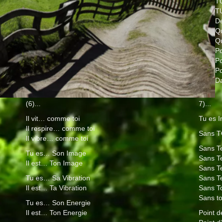
T
T
De
Q
Qu
Po
Po
Po
Da
(6)...
7)...
Il vit… comme toi
Tu es I
Il respire… comme toi
Sans 
Il vibre… comme toi
Sans T
Tu es… Son Image
Sans T
Il est… Ton Image
Sans T
Tu es… Sa Vibration
Sans T
Il est… Ta Vibration
Sans T
Sans to
Tu es… Son Energie
Il est… Ton Energie
Point d