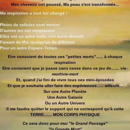
Mes cheveux ont poussé, Ma peau s'est transformée...
Ma respiration a tout fait changé !
Pleins de cellules sont mortes
D'autres les ont remplacées
Elles ont un autre code, une autre identité
Faisant de Moi quelqu'un de différent
Pour un autre Espace-Temps
Etre conscient de toutes ces "petites morts"...... à chaque
respiration
Etre conscient que je passe sans cesse dans ce jeu de.......
vie-
mort/
vie-mort
Et, quand j'ai fini de vivre tous ces mini-épisodes
Et que je souhaite aller faire des expériences...... ailleurs...
Sur une Autre Planète
Une Autre Galaxie
Ou un Autre Univers
Il me faudra quitter le support qui ne correspond qu'à cette
TERRE....... MON CORPS PHYSIQUE
Ce sera donc pour moi "le Grand Passage"
"la Grande Mort"