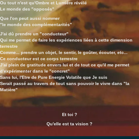
Ou tout n'est qu'Ombre et Lumière révélé
Le monde des "opposés"
Que l'on peut aussi nommer
"le monde des complémentarités"
J'ai dû prendre un "conducteur"
Qui me permet de faire les expériences liées à cette dimension
terrestre
Comme... prendre un objet, le sentir, le goûter, écouter, etc...
Ce conducteur est ce corps terrestre
J'ai plein de gratitude envers lui et de tout ce qu'il me permet
d'expérimenter dans le "concret"
Sans lui, l'Etre de Pure Energie Volatile que Je suis
Serait passé au travers de tout sans pouvoir le vivre dans "la
Matière"
Et toi ?
Qu'elle est ta vision ?