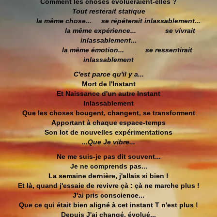
Comment les choses évolueraient-elles ?
Tout resterait statique
la même chose... se répéterait inlassablement...
la même expérience... se vivrait
inlassablement...
la même émotion... se ressentirait
inlassablement
C'est parce qu'il y a...
Mort de l'Instant
Et Naissance d'un autre Instant
Inlassablement
Que les choses bougent, changent, se transforment
Apportant à chaque espace-temps
Son lot de nouvelles expérimentations
...Que Je vibre...
Ne me suis-je pas dit souvent...
Je ne comprends pas...
La semaine dernière, j'allais si bien !
Et là, quand j'essaie de revivre çà : çà ne marche plus !
J'ai pris conscience...
Que ce qui était bien aligné à cet instant T n'est plus !
Depuis J'ai changé, évolué...