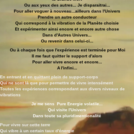
Ou aux yeux des autres... Je disparaitrai...
Pour aller voguer à nouveau...ailleurs dans l'Univers
Prendre un autre conducteur
Qui correspond à la vibration de la Planète choisie
Et expérimenter ainsi encore et encore autre chose
Dans d'Autres Univers...
Ou revenir dans celui-ci...
Ou à chaque fois que l'expérience est terminée pour Moi
Il me faut quitter le support d'alors
Pour aller vivre encore et encore...
A l'infini...
En entrant et en quittant plein de support-corps
Qui ne sont là que pour permettre de vivre intensément
Toutes les expériences correspondant aux divers niveaux de
vibrations
Je me sens Pure Energie volatile...
Qui visite l'Univers
Dans toute sa pluridimentionalité
Pour vivre sur cette terre
Qui vibre à un certain taux d'énergie