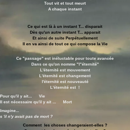
Tout vit et tout meurt
A chaque instant
Ce qui est là à un instant T... disparait
Dès qu'un autre instant T... apparait
Et ainsi de suite Perpétuellement
Il en va ainsi de tout ce qui compose la Vie
Ce "passage" est inéluctable pour toute avancée
Dans ce qu'on nomme "l"éternité"
L'éternité est mouvement
L'éternité est changement
l'éternité est nouveauté
L'éternité est !
Pour qu'il y ait... Vie
Il est nécessaire qu'il y ait ... Mort
Imagine...
s 'il n'y avait pas de mort ?
Comment les choses changeraient-elles ?