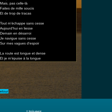
Mais, pas celle-là
Faites de mille soucis
Et de trop de tracas
Tout m'échappe sans cesse
Aujourd'hui en liesse
Demain en désarroi
Je navigue sans cesse
Sur mes vagues d'espoir
La route est longue et dense
Et je m'épuise à la longue
A courir derrière chimères
Rêves, progrès et galères
.........................
......................
........ET JE COURE"..."
etour
Petit Homme,
Arrête ton pas...
Univers