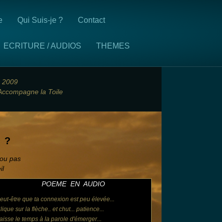
e
Qui Suis-je ?
Contact
ECRITURE / AUDIOS
THEMES
r 2009
 Accompagne la Toile
u ?
.ou pas
il
POEME EN AUDIO
eut-être que ta connexion est peu élevée...
lique sur la flèche.. et chut... patience...
aisse le temps à la parole d'émerger...