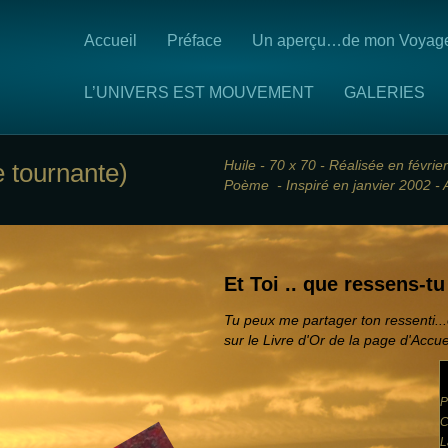
Accueil
Préface
Un aperçu…de mon Voyag
L’UNIVERS EST MOUVEMENT
GALERIES
Huile - 70 x 70 - R
éalisée en févrie
 tournante)
Poème - Inspiré en janvier 2002 -
Et Toi .. que ressens-t
Tu peux me partager ton ressenti..
sur le Livre d'Or de la page d'Accue
P
C
L