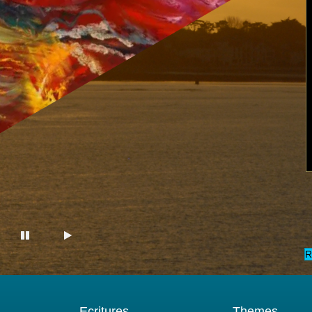
R
Ecritures
Themes