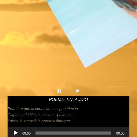
POEME EN AUDIO
Peut-être que ta connexion est peu élevée...
Clique sur la flèche.. et chut... patience...
Laisse le temps à la parole d'émerger...
Lecteur
00:00
00:00
audio