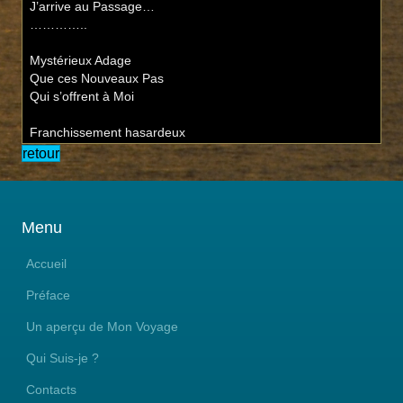
J’arrive au Passage…
…………..
Mystérieux Adage
Que ces Nouveaux Pas
Qui s’offrent à Moi
Franchissement hasardeux
retour
Perte de repères et d’arrimage
Sont mes seuls apanages
Pour accéder à ce nouveau rivage
Eh……
Menu
Cette petite Lumière, là-bas
Vibrante quelque part en Moi...
Accueil
…………..
Préface
Qu’en sera-t-il de Moi
Un aperçu de Mon Voyage
Quand Seule je ferai mes choix ?
Mais, n’est-ce pas pour Cela
Qui Suis-je ?
Que Je SUIS ici-bas ?
Contacts
…………..