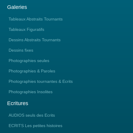
Galeries
Franchir « le SAS »
Tableaux Abstraits Tournants
…………..
Tableaux Figuratifs
D’extériorité
Dessins Abstraits Tournants
Je deviens Intériorité
D’un monde d’une telle Beauté !
Dessins fixes
Le monde de… Ma Propre Beauté
…………..
Photographies seules
Photographies & Paroles
Elargissement
De mon Champ de Conscience
Photographies tournantes & Ecrits
Vers des horizons
En perpétuelle mouvance
Photographies Insolites
Je Vois... mille polarités
Captivant... toute ma curiosité
Ecritures
Mondes élargis
De ma propre Energie
AUDIOS seuls des Ecrits
Je respire enfin pleinement
ECRITS Les petites histoires
De ma propre Résonance