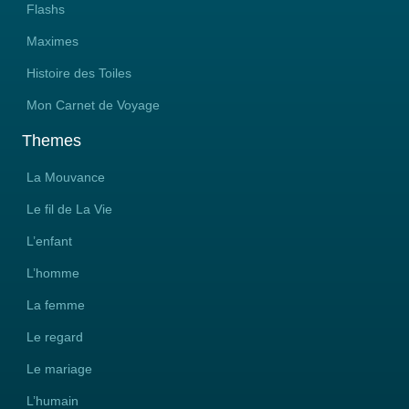
Flashs
………….
Maximes
De cet « ancrage »
Naît sac et ressac
Histoire des Toiles
D’une Valse incessante
Où Tout est vibrant, existant
Mon Carnet de Voyage
Profondément Aimant
Themes
Ouverture totale
Où
La Mouvance
Extériorité et Intériorité
Le fil de La Vie
Ne sont plus qu’UNITE
L’enfant
MNJ
L’homme
La femme
Le regard
Le mariage
L’humain